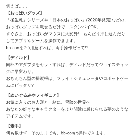
例えば……
【おっぱいグッズ】
「極生乳」シリーズや「日本のおっぱい」(2020年発売)などの、
おっぱいグッズを載せるだけで、スタンバイOK。
すぐさま、おっぱいがマウスに大変身! もんだり押し込んだり
してアプリやゲームを操作できます。
bb-conを2つ用意すれば、両手操作だって!?
【ディルド】
同梱のアダプタをセットすれば、ディルドだってジョイスティッ
クに早変わり。
おちんちん型の操縦桿は、フライトシミュレータやロボットゲー
ムにピッタリ?
【ぬいぐるみやフィギュア】
お気に入りのお人形と一緒に、冒険の世界へ!
あなたの好きなキャラクターをより間近に感じられる夢のような
アイテムです。
【素手】
何も載せず、そのままでも、bb-conは操作できます。