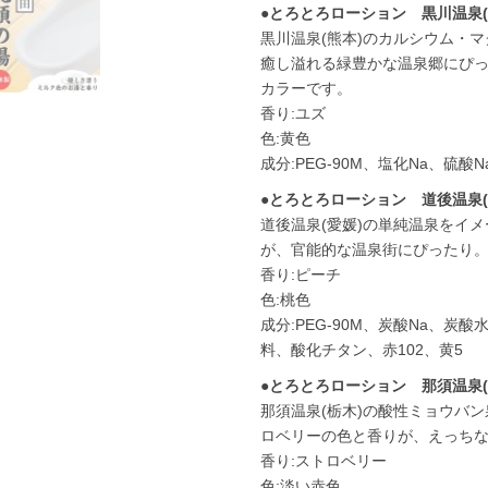
●とろとろローション 黒川温泉(
黒川温泉(熊本)のカルシウム・
癒し溢れる緑豊かな温泉郷にぴ
カラーです。
香り:ユズ
色:黄色
成分:PEG-90M、塩化Na、硫
●とろとろローション 道後温泉(
道後温泉(愛媛)の単純温泉をイ
が、官能的な温泉街にぴったり
香り:ピーチ
色:桃色
成分:PEG-90M、炭酸Na、炭
料、酸化チタン、赤102、黄5
●とろとろローション 那須温泉(
那須温泉(栃木)の酸性ミョウバ
ロベリーの色と香りが、えっち
香り:ストロベリー
色:淡い赤色