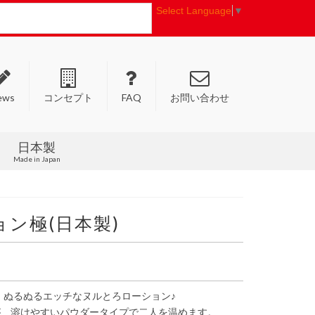
Select Language
▼
ews
コンセプト
FAQ
お問い合わせ
日本製
Made in Japan
ン極(日本製)
 ぬるぬるエッチなヌルとろローション♪
が、溶けやすいパウダータイプで二人を温めます。