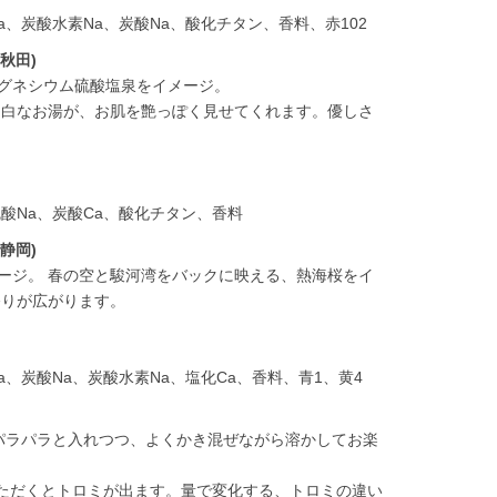
化Na、炭酸水素Na、炭酸Na、酸化チタン、香料、赤102
秋田)
マグネシウム硫酸塩泉をイメージ。
っ白なお湯が、お肌を艶っぽく見せてくれます。優しさ
、硫酸Na、炭酸Ca、酸化チタン、香料
静岡)
メージ。 春の空と駿河湾をバックに映える、熱海桜をイ
香りが広がります。
化Na、炭酸Na、炭酸水素Na、塩化Ca、香料、青1、黄4
をパラパラと入れつつ、よくかき混ぜながら溶かしてお楽
ただくとトロミが出ます。量で変化する、トロミの違い