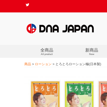
全商品
新商品
All product
New
商品
>
ローション
>
とろとろローション極(日本製)