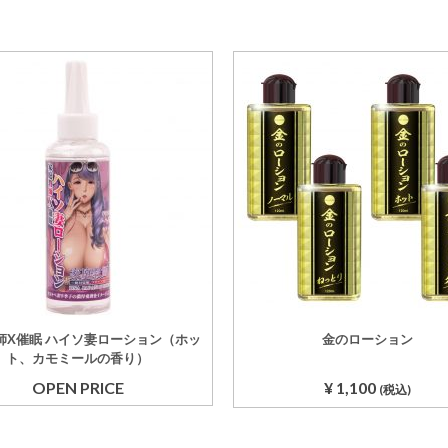
師X催眠 ハイソ妻ローション（ホッ
金のローション
ト、カモミールの香り）
OPEN PRICE
¥
1,100
(税込)