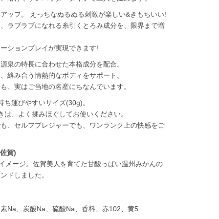
アップ。 えっちなぬるぬる刺激が楽しい&きもちいい!
し、ラブラブになれる糸引くとろみ成分を、限界まで増
ーションプレイが実現できます!
、源泉の特長に合わせた本格成分を配合。
ら、絡み合う情熱的なボディをサポート。
りも、実はご当地の名産にちなんでいます。
ち運びやすいサイズ(30g)。
きは、よく揉みほぐしてお使いください。
でも、セルフプレジャーでも、ワンランク上の快感をご
佐賀)
をイメージ。佐賀美人を育てた甘酸っぱい温州みかんの
レンドしました。
水素Na、炭酸Na、硫酸Na、香料、赤102、黄5