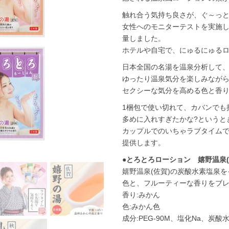
触れ合う気持ち良さが、ぐ～っと
女性へのモニターテストを実施
量しました。
ホテルや自宅で、にゅるにゅるロ
日本全国の名湯を温泉分析して
ゆったり温泉気分を楽しみなが
セクシーな気分を高める色と香
1梱包で使い切れて、カバンでも持
多めに入れすぎたかな?というと
カップルでのいちゃラブタイム
提供します。
●とろとろローション 嬉野温泉(
嬉野温泉(佐賀)の炭酸水素塩泉
色と、フルーティーな香りをブ
香り:みかん
色:みかん色
成分:PEG-90M、塩化Na、炭酸