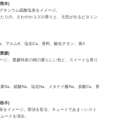
熊本)
マグネシウム硫酸塩泉をイメージ。
ったりの、さわやかユズの香りと、元気が出るビタミン
酸Na、アルムK、塩化Ca、香料、酸化チタン、黄4
愛媛)
メージ。 愛媛特産の桃の愛らしい色と、スイートな香り
。
酸水素Na、硫酸Na、塩化Na、メタケイ酸Na、炭酸Ca、香
栃木)
ン泉をイメージ。那須を彩る、キュートであま～いスト
なムードを演出。