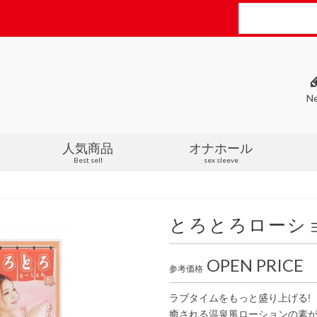
N
人気商品
オナホール
Best sell
sex sleeve
とろとろローショ
OPEN PRICE
参考価格
ラブタイムをもっと盛り上げる!
癒される温泉風ローションの素