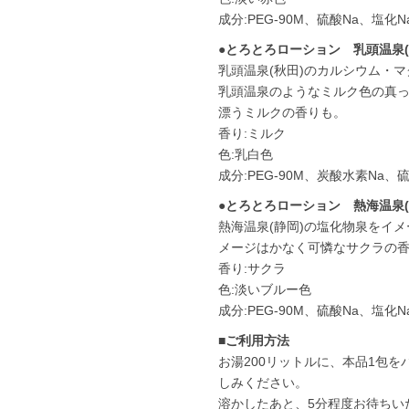
成分:PEG-90M、硫酸Na、塩
●とろとろローション 乳頭温泉(
乳頭温泉(秋田)のカルシウム・
乳頭温泉のようなミルク色の真
漂うミルクの香りも。
香り:ミルク
色:乳白色
成分:PEG-90M、炭酸水素Na
●とろとろローション 熱海温泉(
熱海温泉(静岡)の塩化物泉をイ
メージはかなく可憐なサクラの
香り:サクラ
色:淡いブルー色
成分:PEG-90M、硫酸Na、塩
■ご利用方法
お湯200リットルに、本品1包
しみください。
溶かしたあと、5分程度お待ちい