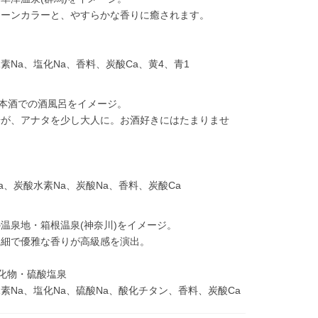
リーンカラーと、やすらかな香りに癒されます。
水素Na、塩化Na、香料、炭酸Ca、黄4、青1
日本酒での酒風呂をイメージ。
湯が、アナタを少し大人に。お酒好きにはたまりませ
Na、炭酸水素Na、炭酸Na、香料、炭酸Ca
温泉地・箱根温泉(神奈川)をイメージ。
繊細で優雅な香りが高級感を演出。
塩化物・硫酸塩泉
酸水素Na、塩化Na、硫酸Na、酸化チタン、香料、炭酸Ca