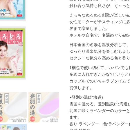
触れ合う気持ち良さが、ぐ～っと
えっちなぬるぬる刺激が楽しい&
女性モニターがテスティングに
界まで増量しました。
ホテルや自宅で、名湯めぐり&ぬ
日本全国の名湯を温泉分析して
ゆったり温泉気分を楽しむもよ
セクシーな気分を高める色と香
1梱包で使い切れて、カバンでも
多めに入れすぎたかな?というと
カップルでのいちゃラブタイム
提供します。
●登別の湯(北海道)
雪国を温める、登別温泉(北海道
北国に咲くラベンダーのカラー
ます。
香り:ラベンダー 色:ラベンダー