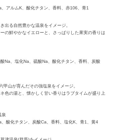
化Na、アルムK、酸化チタン、香料、赤106、青1
湧き出る自然豊かな温泉をイメージ。
サーの鮮やかなイエローと、さっぱりした果実の香りは
、炭酸Na、塩化Na、硫酸Na、酸化チタン、香料、炭酸
。六甲山が育んだその強塩泉をイメージ。
ムネ色の湯と、懐かしく甘い香りはラブタイムが盛り上
温泉
酸Na、酸化チタン、炭酸Ca、香料、塩化K、青1、黄4
草津温泉(群馬)をイメージ。