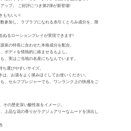
アップ。 ご好評につき第2弾が新登場!
きもちいい!
多数参加し、ラブラブになれる糸引くとろみ成分を、限
るぬるローションプレイが実現できます!
、源泉の特長に合わせた本格成分を配合。
し、ボディを情熱的に絡ませるもよし。
りも、実はご当地の名産にちなんでいます。
持ち運びやすいサイズ。
きは、お湯をよく揉みほぐしてお使いください。
でも、セルフプレジャーでも、ワンランク上の快感をご
)。その歴史深い酸性泉をイメージ。
と、上品な花の香りがラグジュアリーなムードを演出し
色