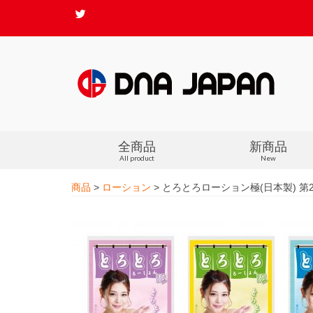
全商品
新商品
All product
New
商品
>
ローション
>
とろとろローション極(日本製) 第