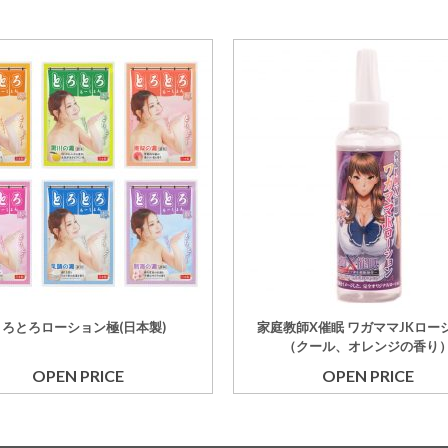
とろとろローション極(日本製)
家庭教師X催眠 ワガママJKロー
（クール、オレンジの香り
OPEN PRICE
OPEN PRICE