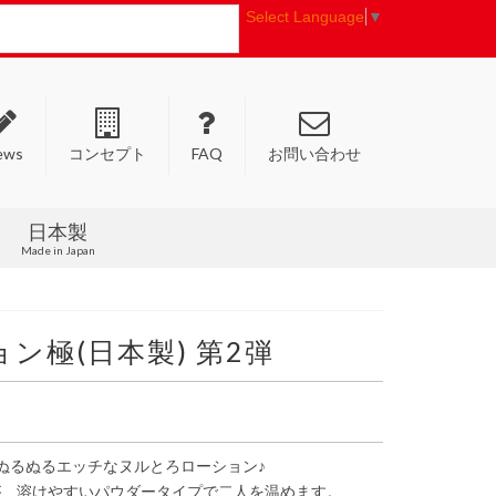
Select Language
▼
ews
コンセプト
FAQ
お問い合わせ
日本製
Made in Japan
ン極(日本製) 第2弾
 ぬるぬるエッチなヌルとろローション♪
が、溶けやすいパウダータイプで二人を温めます。