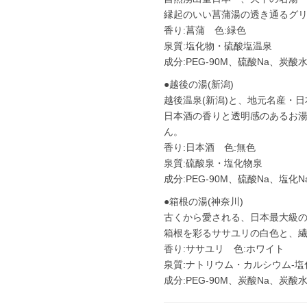
縁起のいい菖蒲湯の透き通るグ
香り:菖蒲 色:緑色
泉質:塩化物・硫酸塩温泉
成分:PEG-90M、硫酸Na、炭酸
●越後の湯(新潟)
越後温泉(新潟)と、地元名産・
日本酒の香りと透明感のあるお
ん。
香り:日本酒 色:無色
泉質:硫酸泉・塩化物泉
成分:PEG-90M、硫酸Na、塩化
●箱根の湯(神奈川)
古くから愛される、日本最大級の
箱根を彩るササユリの白色と、
香り:ササユリ 色:ホワイト
泉質:ナトリウム・カルシウム-
成分:PEG-90M、炭酸Na、炭