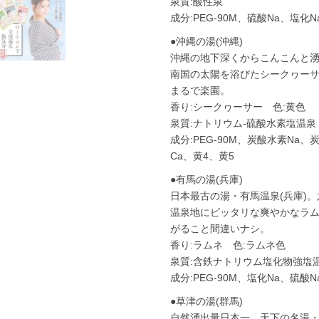
泉質:酸性泉
成分:PEG-90M、硫酸Na、塩
●沖縄の湯(沖縄)
沖縄の地下深くからこんこんと
南国の太陽を浴びたシークヮー
まるで楽園。
香り:シークヮーサー 色:黄色
泉質:ナトリウム-硫酸水素塩温泉
成分:PEG-90M、炭酸水素Na
Ca、黄4、黄5
●有馬の湯(兵庫)
日本最古の湯・有馬温泉(兵庫)
温泉地にピッタリな爽やかなラ
がること間違いナシ。
香り:ラムネ 色:ラムネ色
泉質:含鉄ナトリウム塩化物強塩
成分:PEG-90M、塩化Na、硫
●草津の湯(群馬)
自然湧出量日本一、天下の名湯・