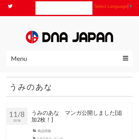
Select Language
▼
Menu
全商品
うみのあな
ニュース
よくあるご質問
うみのあな マンガ公開しました[追
11/8
加2枚！]
2018
コンセプト
商品情報
お問い合わせ
うみのあな
,
マンガ